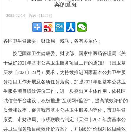
案的通知
主题专区
2022-02-14
阅读（15953）
各区卫生健康委、财政局、残联，
各有关单位
：
按照国家卫生健康委、财政部、国家中医药管理局《关
于做好
2021
年基本公共卫生服务项目工作的通知》（国卫基
层发〔
2021
〕
23
号）要求，
为
持续推进国家基本公共卫生服
务项目工作开展及各项任务落实，加强
2021
年度基本公共卫
生服务项目绩效评价工作，进一步突出区主体作用，依托区
域信息平台建设，积极推进
“
互联网
+
监管
”
，提高绩效评价的
质量和效率，促进我市基本公共卫生服务均等化，市卫生健
康委、市财政局、市残联
联合
制定《天津市
2021
年度基本公
共卫生服务项目绩效评价方案》，并组织评价组对区级绩效