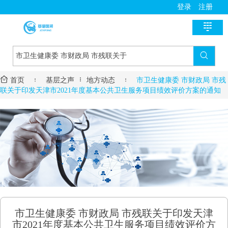
登录
注册

首页

新医讯


首页

基层之声
地方动态

市卫生健康委 市财政局 市残
国家政策
医师助手
联关于印发天津市2021年度基本公共卫生服务项目绩效评价方案的通知
地方动态
用药指导
基层风采
诊疗指南
名医风采
医学教育
医疗技术
名院展示
资料学习
慢病管理
药房明星
培训课程
疾病筛查
学术沙龙
服务流程
市卫生健康委 市财政局 市残联关于印发天津
进修学习
市2021年度基本公共卫生服务项目绩效评价方