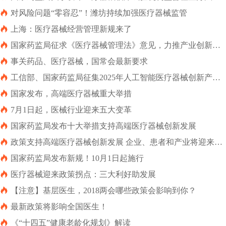
（试行）的通告（2024年第22号）

对风险问题“零容忍”！潍坊持续加强医疗器械监管

上海：医疗器械经营管理新规来了

国家药监局征求《医疗器械管理法》意见，力推产业创新发
展

事关药品、医疗器械，国常会最新要求

工信部、国家药监局征集2025年人工智能医疗器械创新产品
项目，揭榜攻关期两年

国家发布，高端医疗器械重大举措

7月1日起，医械行业迎来五大变革

国家药监局发布十大举措支持高端医疗器械创新发展

政策支持高端医疗器械创新发展 企业、患者和产业将迎来这
些利好

国家药监局发布新规！10月1日起施行

医疗器械迎来政策拐点：三大利好助发展

【注意】基层医生，2018两会哪些政策会影响到你？

最新政策将影响全国医生！

《“十四五”健康老龄化规划》解读