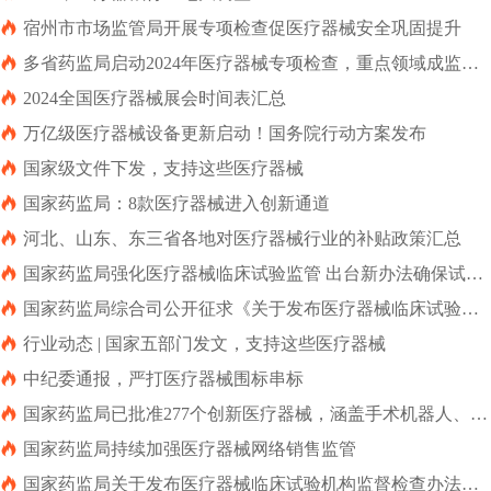

宿州市市场监管局开展专项检查促医疗器械安全巩固提升

多省药监局启动2024年医疗器械专项检查，重点领域成监管
焦点

2024全国医疗器械展会时间表汇总

万亿级医疗器械设备更新启动！国务院行动方案发布

国家级文件下发，支持这些医疗器械

国家药监局：8款医疗器械进入创新通道

河北、山东、东三省各地对医疗器械行业的补贴政策汇总

国家药监局强化医疗器械临床试验监管 出台新办法确保试验
安全与有效

国家药监局综合司公开征求《关于发布医疗器械临床试验项
目检查要点及判定原则的公告（征求意见稿）》意见

行业动态 | 国家五部门发文，支持这些医疗器械

中纪委通报，严打医疗器械围标串标

国家药监局已批准277个创新医疗器械，涵盖手术机器人、人
工智能医疗器械等多领域

国家药监局持续加强医疗器械网络销售监管

国家药监局关于发布医疗器械临床试验机构监督检查办法