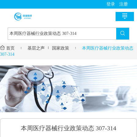
登录
注册

首页

新医讯


首页

基层之声
国家政策

本周医疗器械行业政策动态
国家政策
医师助手
307-314
地方动态
用药指导
基层风采
诊疗指南
名医风采
医学教育
医疗技术
名院展示
资料学习
慢病管理
药房明星
培训课程
疾病筛查
学术沙龙
服务流程
本周医疗器械行业政策动态 307-314
进修学习