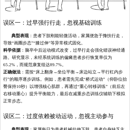
误区一：过早强行行走，忽视基础训练
典型表现
：患者下肢刚能轻微活动，家属便急于搀扶行走，
导致“画圈步态”“膝过伸”等异常模式固化。
科学依据
：脑卒中后运动模式改变，过早行走会强化错误神经通
路。研究显示，未经系统训练的偏瘫患者步行恢复率仅为
65.2%，而规范康复组达89.7%。
正确做法
：需按“床上翻身→坐位平衡→床边站立→平行杠内步
行”的顺序逐步训练。例如，患者需先完成“桥式运动”（仰卧位抬
臀保持10秒）以增强核心肌群，再通过“重心转移训练”（前后左
右移动重心）提升平衡能力，最后在减重步态训练仪辅助下模拟
正常步态。
误区二：过度依赖被动运动，忽视主动参与
典型表现
：家属每日为患者机械拉伸下肢，患者自身缺乏主