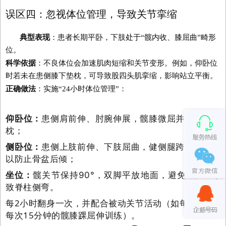
误区四：忽视体位管理，导致关节挛缩
典型表现
：患者长期平卧，下肢处于“髋内收、膝屈曲”畸形
位。
科学依据
：不良体位会加速肌肉短缩和关节变形。例如，仰卧位
时若未在患侧膝下垫枕，可导致股四头肌挛缩，影响站立平衡。
正确做法
：实施“24小时体位管理”：
仰卧位：
患侧肩前伸、肘腕伸展，髋膝微屈并在膝下垫
枕；
侧卧位：
患侧上肢前伸、下肢屈曲，健侧腿跨过患侧腿
以防止骨盆后倾；
坐位：
髋关节保持90°，双脚平放地面，避免“滑坐”导
致脊柱侧弯。
每2小时翻身一次，并配合被动关节活动（如每日3次、
每次15分钟的髋膝踝屈伸训练）。