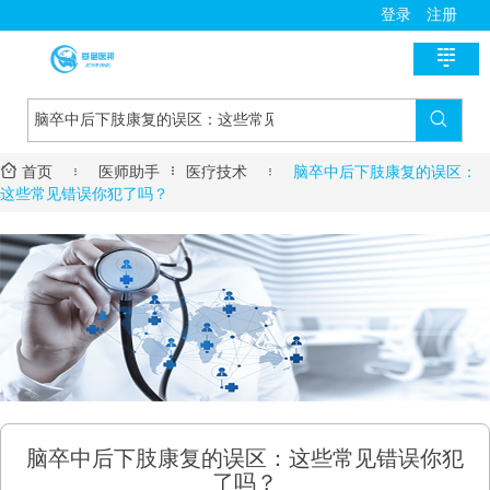
登录
注册

首页

新医讯


首页

医师助手
医疗技术

脑卒中后下肢康复的误区：
国家政策
医师助手
这些常见错误你犯了吗？
地方动态
用药指导
基层风采
诊疗指南
名医风采
医学教育
医疗技术
名院展示
资料学习
慢病管理
药房明星
培训课程
疾病筛查
学术沙龙
服务流程
脑卒中后下肢康复的误区：这些常见错误你犯
进修学习
了吗？