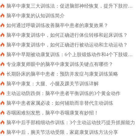

脑卒中康复三大训练法：促进脑部神经恢复，提升下肢控制
力

脑卒中康复的认知训练简介

如何通过呼吸训练改善脑卒中患者的康复效果？

脑卒中康复训练中，如何正确进行体位转移和起床训练？

脑卒中康复训练中，如何正确进行被动运动和主动运动？

脑卒中早期被动康复训练：6个上肢锻炼动作和4个下肢锻炼
动作

专业康复师眼中的脑卒中康复训练关键点有哪些？

长期卧床的脑卒中患者：预防并发症与康复训练策略

脑卒中康复：大腿、小腿及踝关节训练详解

主动运动防跌倒：脑卒中患者平衡训练的3个黄金动作

脑卒中患者家属必读：如何辅助而非替代主动训练

吞咽困难别发愁，脑卒中吞咽康复有妙招！

脑卒中后手部精细动作训练：3个主动运动技巧提升抓握能力

脑卒中后，腕关节活动受限，家庭康复训练方法分享