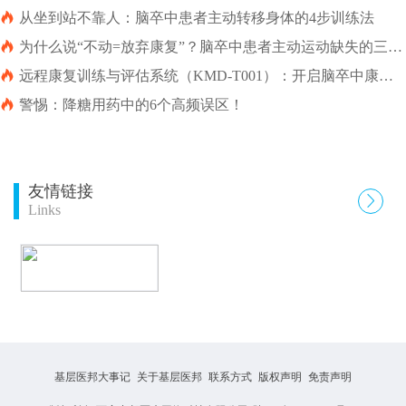

从坐到站不靠人：脑卒中患者主动转移身体的4步训练法

为什么说“不动=放弃康复”？脑卒中患者主动运动缺失的三大
危害

远程康复训练与评估系统（KMD-T001）：开启脑卒中康复
新征程

警惕：降糖用药中的6个高频误区！
友情链接

Links
基层医邦大事记
关于基层医邦
联系方式
版权声明
免责声明