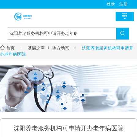
登录
注册

首页

新医讯


首页

基层之声
地方动态

沈阳养老服务机构可申请开
国家政策
医师助手
办老年病医院
地方动态
用药指导
基层风采
诊疗指南
名医风采
医学教育
医疗技术
名院展示
资料学习
慢病管理
药房明星
培训课程
疾病筛查
学术沙龙
服务流程
沈阳养老服务机构可申请开办老年病医院
进修学习