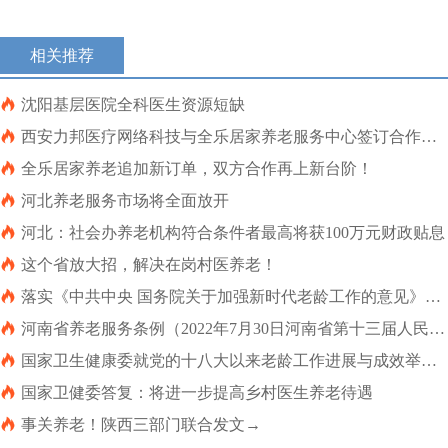
相关推荐

沈阳基层医院全科医生资源短缺

西安力邦医疗网络科技与全乐居家养老服务中心签订合作协
议

全乐居家养老追加新订单，双方合作再上新台阶！

河北养老服务市场将全面放开

河北：社会办养老机构符合条件者最高将获100万元财政贴息

这个省放大招，解决在岗村医养老！

落实《中共中央 国务院关于加强新时代老龄工作的意见》任
务分工方案的通知

河南省养老服务条例（2022年7月30日河南省第十三届人民代
表大会常务委员会第三十四次会议通过）

国家卫生健康委就党的十八大以来老龄工作进展与成效举行
新闻发布会

国家卫健委答复：将进一步提高乡村医生养老待遇

事关养老！陕西三部门联合发文→