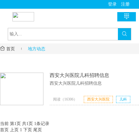
登录
注册

首页

新医讯

首页

地方动态
国家政策
医师助手
地方动态
用药指导
基层风采
西安大兴医院儿科招聘信息
诊疗指南
名医风采
医学教育
西安大兴医院儿科招聘信息
医疗技术
名院展示
资料学习
慢病管理
阅读（16306）
西安大兴医院
儿科
药房明星
培训课程
2017-04-12
招聘
疾病筛查
学术沙龙
服务流程
当前 第1页 共1页 1条记录
首页
上页
1
下页
尾页
进修学习