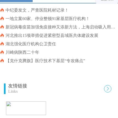

中纪委发文，严查医院耗材记录！

一地立案60家、停业整顿91家基层医疗机构！

新冠病毒疫苗加强免疫接种又添新方法，上海启动吸入用重
组新冠病毒疫苗（5型腺病毒载体）加强免疫接种

河北推出15项举措促进紧密型县域医共体建设发展

湖北强化医疗机构公卫责任

川崎病陕西二十年

【克什克腾旗】医疗技术下基层“专攻痛点”
友情链接

Links