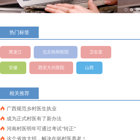
热门标签
黑龙江
北京协和医院
卫生室
安徽
西安大兴医院
山西
相关推荐

广西规范乡村医生执业

成为正式村医有了新办法

河南村医明年可通过考试“转正”

这个省放大招，解决在岗村医养老！