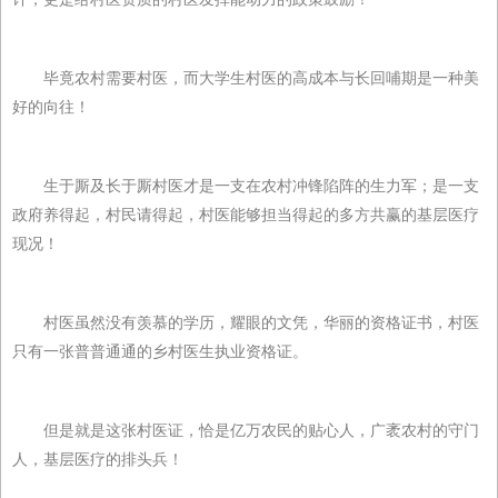
毕竟农村需要村医，而大学生村医的高成本与长回哺期是一种美
好的向往！
生于厮及长于厮村医才是一支在农村冲锋陷阵的生力军；是一支
政府养得起，村民请得起，村医能够担当得起的多方共赢的基层医疗
现况！
村医虽然没有羡慕的学历，耀眼的文凭，华丽的资格证书，村医
只有一张普普通通的乡村医生执业资格证。
但是就是这张村医证，恰是亿万农民的贴心人，广袤农村的守门
人，基层医疗的排头兵！