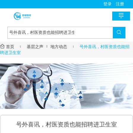
登录
注册

首页

新医讯


首页

基层之声
地方动态

号外喜讯，村医资质也能招
国家政策
医师助手
聘进卫生室
地方动态
用药指导
基层风采
诊疗指南
名医风采
医学教育
医疗技术
名院展示
资料学习
慢病管理
药房明星
培训课程
疾病筛查
学术沙龙
服务流程
号外喜讯，村医资质也能招聘进卫生室
进修学习