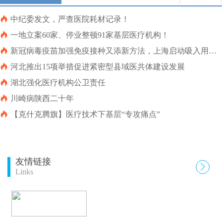

中纪委发文，严查医院耗材记录！

一地立案60家、停业整顿91家基层医疗机构！

新冠病毒疫苗加强免疫接种又添新方法，上海启动吸入用重
组新冠病毒疫苗（5型腺病毒载体）加强免疫接种

河北推出15项举措促进紧密型县域医共体建设发展

湖北强化医疗机构公卫责任

川崎病陕西二十年

【克什克腾旗】医疗技术下基层“专攻痛点”
友情链接

Links