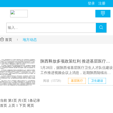
登录
注册

首页

新医讯

首页

地方动态
国家政策
医师助手
地方动态
用药指导
基层风采
陕西释放多项政策红利 推进基层医疗卫
生人才队伍建设
诊疗指南
名医风采
医学教育
5月28日，据陕西省基层医疗卫生人才队伍建设
工作推进视频会议上消息，近期陕西陆续出台
医疗技术
名院展示
资料学习
慢病管理
《陕西省基层医疗卫生人才队伍建设三年行动
阅读（15720）
基层医疗
卫生建设
计划（2024-2026年）》《关于进一步做好为县
药房明星
培训课程
2024-05-30
以......
疾病筛查
学术沙龙
服务流程
当前 第1页 共1页 1条记录
首页
上页
1
下页
尾页
进修学习