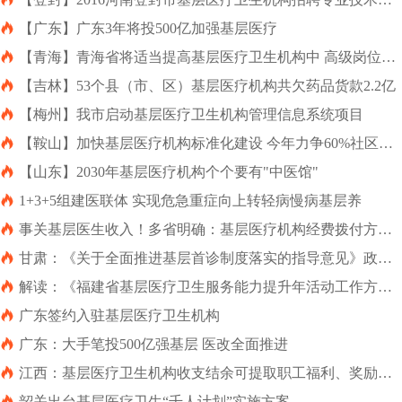
员公告

【广东】广东3年将投500亿加强基层医疗

【青海】青海省将适当提高基层医疗卫生机构中 高级岗位比
例

【吉林】53个县（市、区）基层医疗机构共欠药品货款2.2亿

【梅州】我市启动基层医疗卫生机构管理信息系统项目

【鞍山】加快基层医疗机构标准化建设 今年力争60%社区卫
生服务中心达标

【山东】2030年基层医疗机构个个要有"中医馆"

1+3+5组建医联体 实现危急重症向上转轻病慢病基层养

事关基层医生收入！多省明确：基层医疗机构经费拨付方
式，变了！

甘肃：《关于全面推进基层首诊制度落实的指导意见》政策
解读

解读：《福建省基层医疗卫生服务能力提升年活动工作方
案》（2017－2019年）

广东签约入驻基层医疗卫生机构

广东：大手笔投500亿强基层 医改全面推进

江西：基层医疗卫生机构收支结余可提取职工福利、奖励基
金

韶关出台基层医疗卫生“千人计划”实施方案