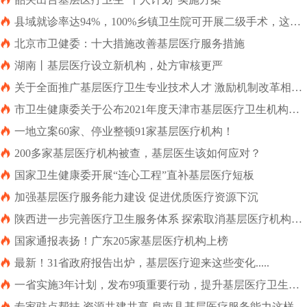

县域就诊率达94%，100%乡镇卫生院可开展二级手术，这地
基层医疗咋这么强？

北京市卫健委：十大措施改善基层医疗服务措施

湖南丨基层医疗设立新机构，处方审核更严

关于全面推广基层医疗卫生专业技术人才 激励机制改革相关
举措的通知

市卫生健康委关于公布2021年度天津市基层医疗卫生机构绩
效评估结果的通知

一地立案60家、停业整顿91家基层医疗机构！

200多家基层医疗机构被查，基层医生该如何应对？

国家卫生健康委开展“连心工程”直补基层医疗短板

加强基层医疗服务能力建设 促进优质医疗资源下沉

陕西进一步完善医疗卫生服务体系 探索取消基层医疗机构就
医门诊起付线

国家通报表扬！广东205家基层医疗机构上榜

最新！31省政府报告出炉，基层医疗迎来这些变化.....

一省实施3年计划，发布9项重要行动，提升基层医疗卫生服
务能力

专家驻点帮扶 资源共建共享 阜南县基层医疗服务能力这样提