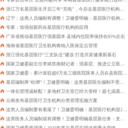
升

浙江万名基层医生开启三年“充电”，今后去基层医疗机构看
病更放心

辽宁：这类人员编制有调整！卫健委明确：基层医疗机构迎
10项重要任务

专家：加强创新药在基层医疗机构的应用

广东省推动基层医疗强基固本 县域内住院率保持在85%左右

海南省基层医疗卫生机构将纳入医保定点管理

浙江强化基层医疗“三支队伍”建设 打造共富健康新基石

国家卫健委副主任李斌答南财记者：强基层、推进公立医院
高质量发展，方便群众就近看好病

国家卫健委：累计派驻超8万名三级医院医务人员在县医院支
持工作

基层编制再“松绑”！卫健委明确：这类基层医生编制不受
限，待遇保障升级

一体化管理成标配！多地村卫生室已经大变样！超七成基层
医疗机构达基本标准

云南发布基层医疗卫生机构分类管理实施方案

这类人员编制要有着落了！卫健委明确：基层医疗机构迎23
项重要任务

这类医务人员编制或有调整！卫健委明确基层新任务：支持
年薪制，开展“潮汐式”医疗援助

国家卫健委再强调！2025年将在基层实现这些重大突破