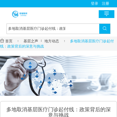
登录
注册

首页

新医讯


首页

基层之声
地方动态

多地取消基层医疗门诊起付
国家政策
医师助手
线：政策背后的深意与挑战
地方动态
用药指导
基层风采
诊疗指南
名医风采
医学教育
医疗技术
名院展示
资料学习
慢病管理
药房明星
培训课程
疾病筛查
学术沙龙
服务流程
多地取消基层医疗门诊起付线：政策背后的深
进修学习
意与挑战