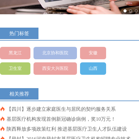
热门标签
黑龙江
北京协和医院
安徽
卫生室
西安大兴医院
山西
相关推荐

【四川】逐步建立家庭医生与居民的契约服务关系

基层医疗机构发现首例新冠确诊病例，奖10万元！

陕西释放多项政策红利 推进基层医疗卫生人才队伍建设

【登封】2016河南登封市基层医疗卫生机构招聘专业技术人